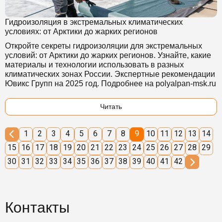
Гидроизоляция в экстремальных климатических
условиях: от Арктики до жарких регионов
Откройте секреты гидроизоляции для экстремальных
условий: от Арктики до жарких регионов. Узнайте, какие
материалы и технологии использовать в разных
климатических зонах России. Экспертные рекомендации
Ювикс Групп на 2025 год. Подробнее на polyalpan-msk.ru
Читать
1
2
3
4
5
6
7
8
9
10
11
12
13
14
15
16
17
18
19
20
21
22
23
24
25
26
27
28
29
30
31
32
33
34
35
36
37
38
39
40
41
42
Контакты