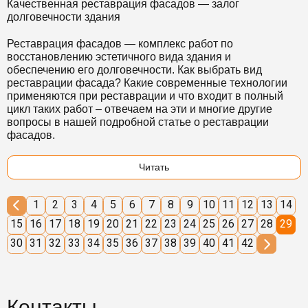
Качественная реставрация фасадов — залог
долговечности здания
Реставрация фасадов — комплекс работ по
восстановлению эстетичного вида здания и
обеспечению его долговечности. Как выбрать вид
реставрации фасада? Какие современные технологии
применяются при реставрации и что входит в полный
цикл таких работ – отвечаем на эти и многие другие
вопросы в нашей подробной статье о реставрации
фасадов.
Читать
1
2
3
4
5
6
7
8
9
10
11
12
13
14
15
16
17
18
19
20
21
22
23
24
25
26
27
28
29
30
31
32
33
34
35
36
37
38
39
40
41
42
Контакты