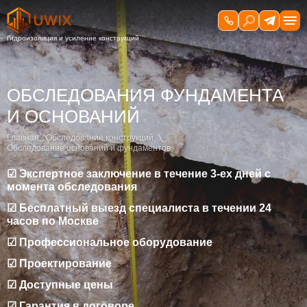
ОБСЛЕДОВАНИЯ ФУНДАМЕНТА
И ОСНОВАНИЙ
Главная
Обследование конструкций
Обследование оснований и фундаментов
☑ Экспертное заключение в течение 3-ех дней с
момента обследования
☑ Бесплатный выезд специалиста в течении 24
часов по Москве
☑ Профессиональное оборудование
☑ Проектирование
☑ Доступные цены
☑ Гарантия в договоре