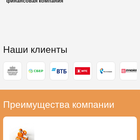
финансовая компания
п
п
Наши клиенты
Преимущества компании