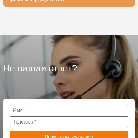
исследований вы будете уверены на 100%, стоит ли
строить дом.
Для точного ответа необходимо провести
исследование фундаменты. Чаще всего причиной
бывают проблемы с грунтом, некачественным
фундаментов, или неграмотно возведенным
основанием, если с фундаментов все в порядке, то
причина может быть в самой конструкции, а так же
ее элементов. В этом случае стоит провести полное
обследования здания, пока не поздно. После
обследования проблемы можно устранить,
Не нашли ответ?
усилением конструкции в слабых местах, а трещины
исправит методами иньюктирования или
торкретирования. Во время проведенное
обследования - залог надежности, долгого срока
службы конструкции и вашего спокойствия.