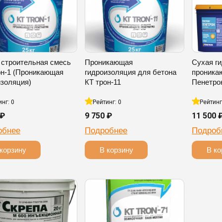
 строительная смесь
Проникающая
Сухая г
он-1 (Проникающая
гидроизоляция для бетона
проника
изоляция)
КТ трон-11
Пенетро
инг: 0
Рейтинг: 0
Рейтинг
 ₽
9 750 ₽
11 500 
обнее
Подробнее
Подроб
корзину
В корзину
В ко