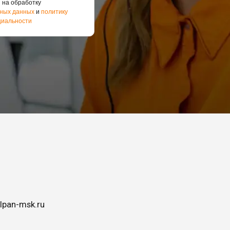
 на обработку
ных данных
и
политику
иальности
lpan-msk.ru