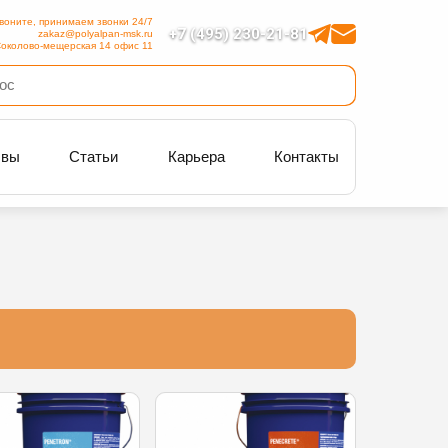
воните, принимаем звонки 24/7
+7 (495) 230-21-81
zakaz@polyalpan-msk.ru
околово-мещерская 14 офис 11
ывы
Статьи
Карьера
Контакты