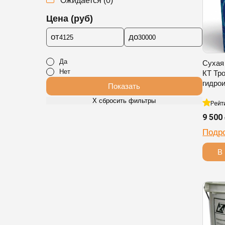
Ожидается
(
0
)
Цена (руб)
от
до
Да
Сухая
Нет
КТ Тр
гидро
Показать
Х сбросить фильтры
Рейт
9 500
Подр
В 