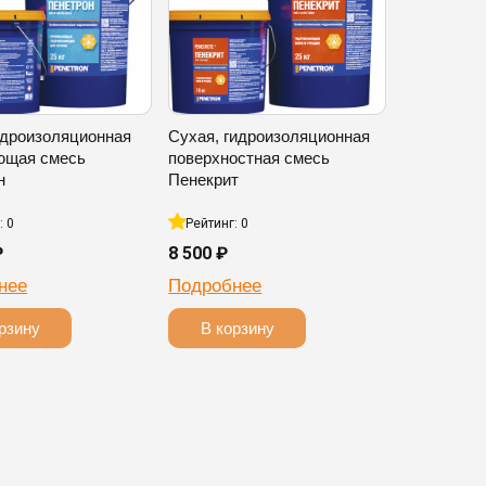
идроизоляционная
Сухая, гидроизоляционная
ющая смесь
поверхностная смесь
н
Пенекрит
: 0
Рейтинг: 0
₽
8 500 ₽
нее
Подробнее
рзину
В корзину