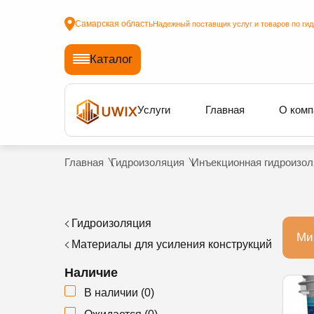
Самарская область
Надежный поставщик услуг и товаров по ги
Каталог
Услуги
Главная
О комп
Главная
Гидроизоляция
Инъекционная гидроизол
Гидроизоляция
Ми
Материалы для усиления конструкций
Наличие
В наличии
(
0
)