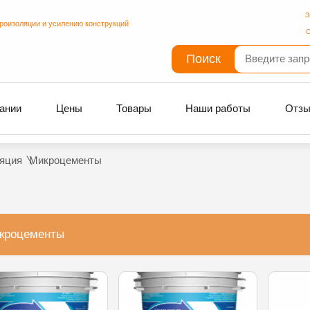
З
дроизоляции и усилению конструкций
С
Поиск
ании
Цены
Товары
Наши работы
Отз
яция
Микроцементы
кроцементы