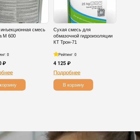
 инъекционная смесь
Сухая смесь для
а М 600
обмазочной гидроизоляции
КТ Трон-71
инг: 0
Рейтинг: 0
0 ₽
4 125 ₽
обнее
Подробнее
корзину
В корзину