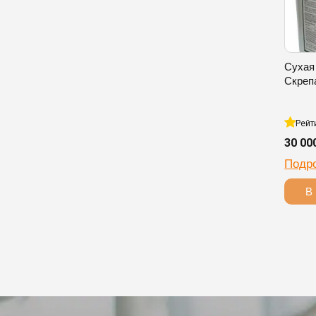
Сухая
Скреп
Рейт
30 00
Подр
В 