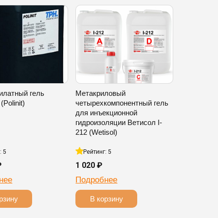
илатный гель
Метакриловый
Polinit)
четырехкомпонентный гель
для инъекционной
гидроизоляции Ветисол I-
212 (Wetisol)
: 5
Рейтинг: 5
₽
1 020 ₽
нее
Подробнее
рзину
В корзину