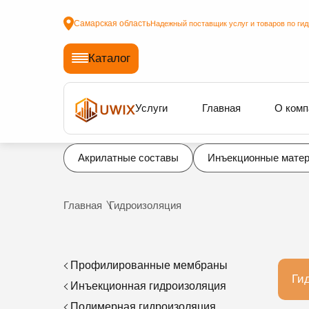
Самарская область
Надежный поставщик услуг и товаров по ги
Каталог
Услуги
Главная
О комп
Акрилатные составы
Инъекционные мате
Главная
Гидроизоляция
Профилированные мембраны
Ги
Инъекционная гидроизоляция
Полимерная гидроизоляция