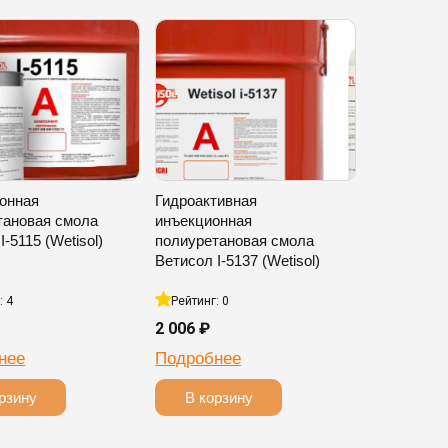
онная
Гидроактивная
тановая смола
инъекционная
I-5115 (Wetisol)
полиуретановая смола
Ветисол I-5137 (Wetisol)
: 4
Рейтинг: 0
2 006 ₽
нее
Подробнее
рзину
В корзину