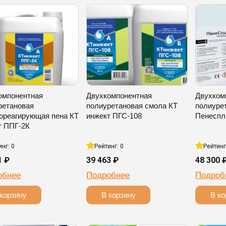
омпонентная
Двухкомпонентная
Двухком
ретановая
полиуретановая смола КТ
полиуре
ореагирующая пена КТ
инжект ПГС-108
Пенеспл
т ППГ-2К
инг: 0
Рейтинг: 0
Рейтинг
1 ₽
39 463 ₽
48 300 
обнее
Подробнее
Подроб
корзину
В корзину
В ко