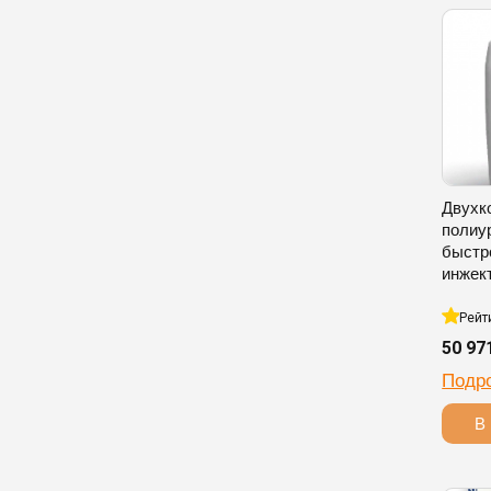
Двухк
полиу
быстр
инжек
Рейт
50 97
Подр
В 