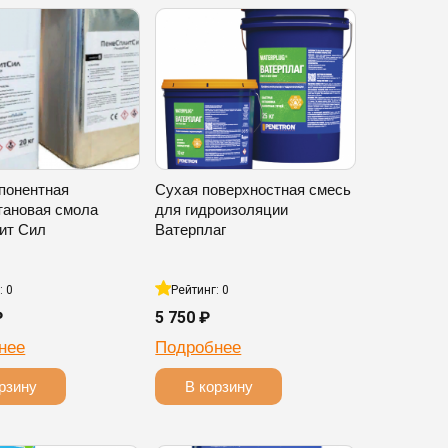
понентная
Сухая поверхностная смесь
тановая смола
для гидроизоляции
ит Сил
Ватерплаг
: 0
Рейтинг: 0
₽
5 750 ₽
нее
Подробнее
рзину
В корзину