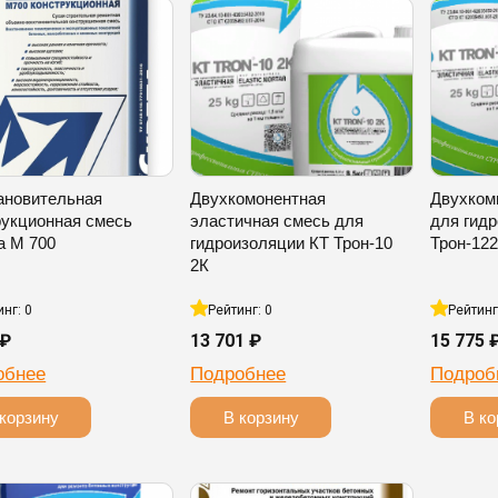
ановительная
Двухкомонентная
Двухком
рукционная смесь
эластичная смесь для
для гид
а М 700
гидроизоляции КТ Трон-10
Трон-12
2К
инг: 0
Рейтинг: 0
Рейтинг
 ₽
13 701 ₽
15 775 
обнее
Подробнее
Подроб
корзину
В корзину
В ко