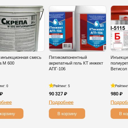
 инъекционная смесь
Пятикомпонентный
Инъекци
а М 600
акрилатный гель КТ инжект
полиуре
АПГ-106
Ветисол 
инг: 0
Рейтинг: 5
Рейтинг
 ₽
90 327 ₽
980 ₽
обнее
Подробнее
Подроб
корзину
В корзину
В ко