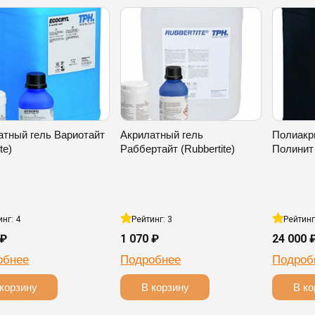
атный гель Вариотайт
Акрилатный гель
Полиакр
ite)
Раббертайт (Rubbertite)
Полинит (
инг: 4
Рейтинг: 3
Рейтинг
 ₽
1 070 ₽
24 000 
обнее
Подробнее
Подроб
корзину
В корзину
В ко