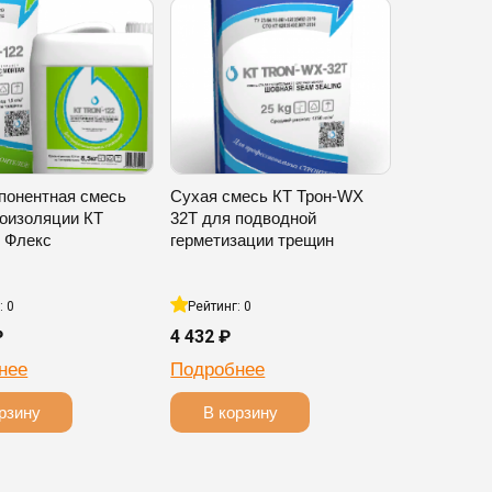
понентная смесь
Сухая смесь КТ Трон-WX
роизоляции КТ
32T для подводной
2 Флекс
герметизации трещин
: 0
Рейтинг: 0
₽
4 432 ₽
нее
Подробнее
рзину
В корзину