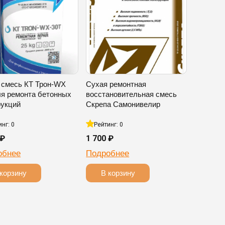
 смесь КТ Трон-WX
Сухая ремонтная
ля ремонта бетонных
восстановительная смесь
рукций
Скрепа Самонивелир
инг: 0
Рейтинг: 0
 ₽
1 700 ₽
обнее
Подробнее
корзину
В корзину