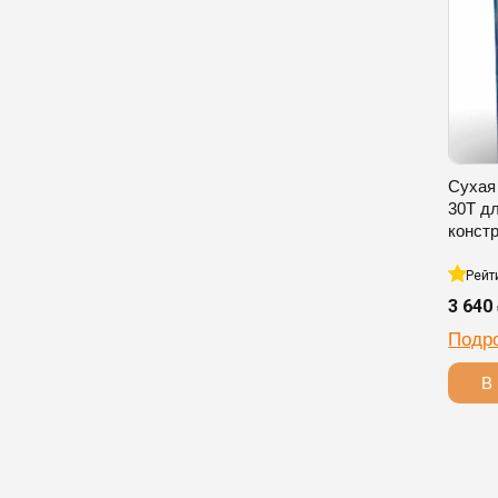
Сухая
30T д
конст
Рейт
3 640
Подр
В 