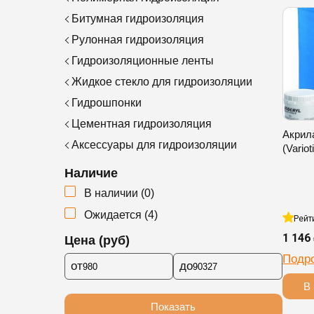
Битумная гидроизоляция
Рулонная гидроизоляция
Гидроизоляционные ленты
Жидкое стекло для гидроизоляции
Гидрошпонки
Цементная гидроизоляция
Акрил
Аксессуары для гидроизоляции
(Variot
Наличие
В наличии
(
0
)
Ожидается
(
4
)
Рейт
1 146
Цена (руб)
Подр
от
до
В 
Показать