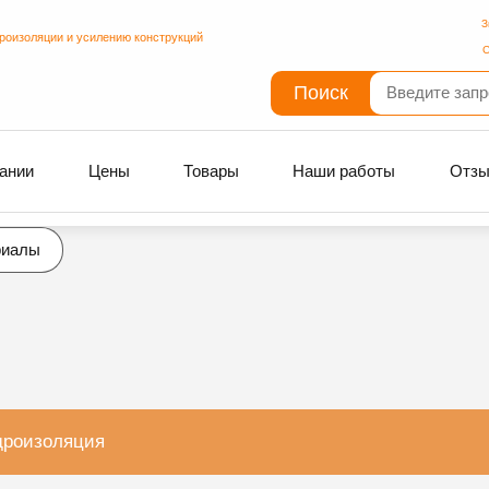
З
дроизоляции и усилению конструкций
С
Поиск
ании
Цены
Товары
Наши работы
Отз
риалы
дроизоляция