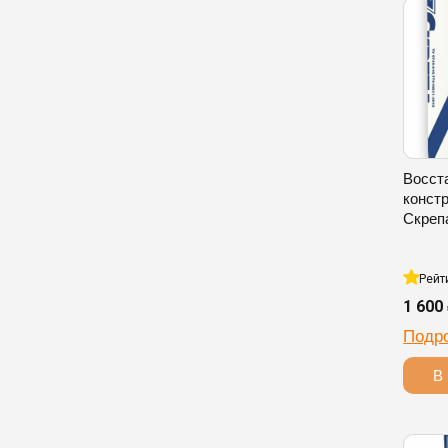
Восст
конст
Скреп
Рейт
1 600
Подр
В 