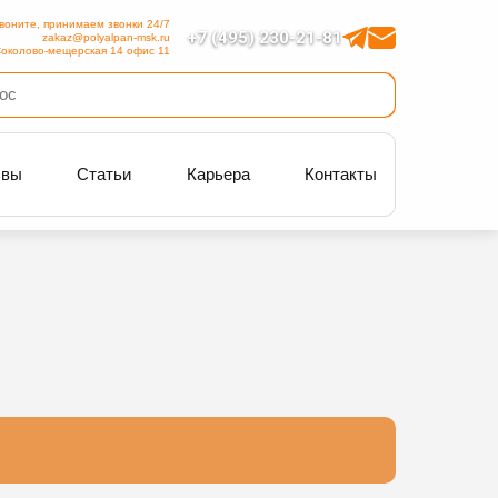
воните, принимаем звонки 24/7
+7 (495) 230-21-81
zakaz@polyalpan-msk.ru
околово-мещерская 14 офис 11
ывы
Статьи
Карьера
Контакты