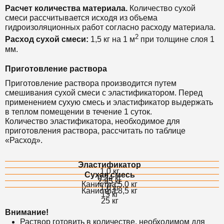
Расчет количества материала.
Количество сухой
смеси рассчитывается исходя из объема
гидроизоляционных работ согласно расходу материала.
2
Расход сухой смеси:
1,5 кг на 1 м
при толщине слоя 1
мм.
Приготовление раствора
Приготовление раствора производится путем
смешивания сухой смеси с эластификатором.
Перед
применением сухую смесь и эластификатор выдержать
в теплом помещении в течение 1 суток.
Количество эластификатора, необходимое для
приготовления раствора, рассчитать по таблице
«Расход».
Эластификатор
1,0 кг
Сухая смесь
0,34 кг
2,95 кг
Канистра 5,0 кг
1,0 кг
Канистра 8,5 кг
15 кг
25 кг
Внимание!
Раствор готовить в количестве, необходимом для