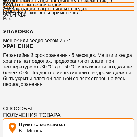
Теплостойкость при постоянном воздействии, °С
менее
7,0
Контакт с питьевой водой
+120
Эксплуатация в агрессивных средах
Разрешен
Климатические зоны применения
5< pH <14
Все
УПАКОВКА
Мешок или ведро весом 25 кг.
ХРАНЕНИЕ
Гарантийный срок хранения - 5 месяцев. Мешки и ведра
хранить на поддонах, предохраняя от влаги, при
температуре от -30 °С до +50 °С и влажности воздуха не
более 70%.
Поддоны с мешками или с ведрами должны
быть укрыты плотной пленкой со всех сторон на весь
период хранения.
СПОСОБЫ
ПОЛУЧЕНИЯ ТОВАРА
Пункт самовывоза
В г. Москва