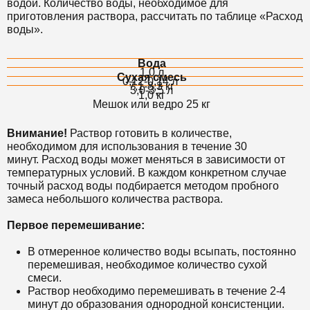
водой. Количество воды, необходимое для
приготовления раствора, рассчитать по таблице «Расход
воды».
Вода
1,0 л
Сухая смесь
0,12-0,14 л
7,1-8,3 кг
3,0-3,5 л
1,0 кг
Мешок или ведро 25 кг
Внимание!
Раствор готовить в количестве,
необходимом для использования в течение 30
минут. Расход воды может меняться в зависимости от
температурных условий. В каждом конкретном случае
точный расход воды подбирается методом пробного
замеса небольшого количества раствора.
Первое перемешивание:
В отмеренное количество воды всыпать, постоянно
перемешивая, необходимое количество сухой
смеси.
Раствор необходимо перемешивать в течение 2-4
минут до образования однородной консистенции.