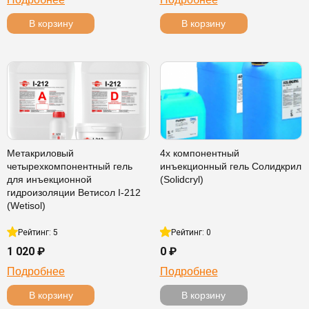
В корзину
В корзину
Метакриловый
4х компонентный
четырехкомпонентный гель
инъекционный гель Солидкрил
для инъекционной
(Solidcryl)
гидроизоляции Ветисол I-212
(Wetisol)
Рейтинг: 5
Рейтинг: 0
1 020 ₽
0 ₽
Подробнее
Подробнее
В корзину
В корзину