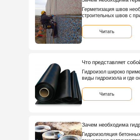
Герметизация швов необ
строительных швов с п
Читать
Что представляет собо
Гидроизол широко примен
виды гидроизола и где о
Читать
Зачем необходима гид
Гидроизоляция бетонных