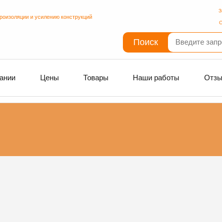
З
дроизоляции и усилению конструкций
С
Поиск
ании
Цены
Товары
Наши работы
Отз