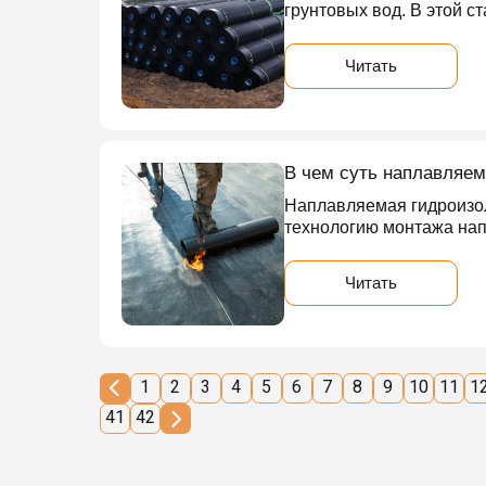
грунтовых вод. В этой с
Читать
В чем суть наплавляе
Наплавляемая гидроизол
технологию монтажа нап
Читать
1
2
3
4
5
6
7
8
9
10
11
1
41
42