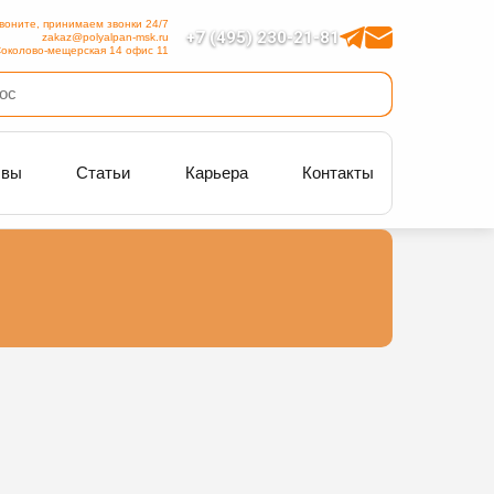
воните, принимаем звонки 24/7
+7 (495) 230-21-81
zakaz@polyalpan-msk.ru
околово-мещерская 14 офис 11
ывы
Статьи
Карьера
Контакты