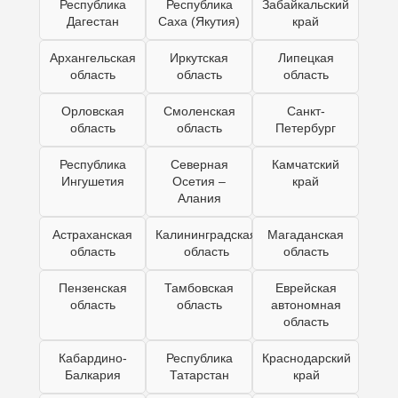
Республика
Республика
Забайкальский
Дагестан
Саха (Якутия)
край
Архангельская
Иркутская
Липецкая
область
область
область
Орловская
Смоленская
Санкт-
область
область
Петербург
Республика
Северная
Камчатский
Ингушетия
Осетия –
край
Алания
Астраханская
Калининградская
Магаданская
область
область
область
Пензенская
Тамбовская
Еврейская
область
область
автономная
область
Кабардино-
Республика
Краснодарский
Балкария
Татарстан
край