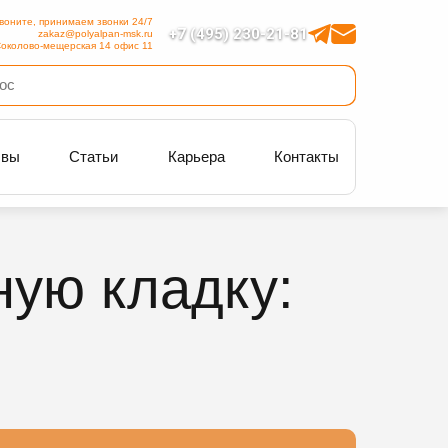
воните, принимаем звонки 24/7
+7 (495) 230-21-81
zakaz@polyalpan-msk.ru
околово-мещерская 14 офис 11
ывы
Статьи
Карьера
Контакты
ную кладку: