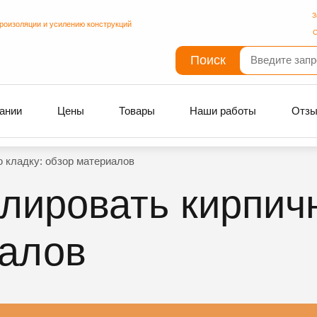
З
дроизоляции и усилению конструкций
С
Поиск
ании
Цены
Товары
Наши работы
Отз
 кладку: обзор материалов
лировать кирпич
иалов