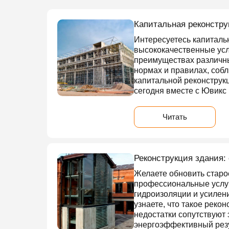
Капитальная реконстру
Интересуетесь капиталь
высококачественные усл
преимуществах различны
нормах и правилах, соб
капитальной реконструк
сегодня вместе с Ювикс 
Читать
Реконструкция здания:
Желаете обновить старо
профессиональные услуг
гидроизоляции и усилен
узнаете, что такое реко
недостатки сопутствуют 
энергоэффективный резу