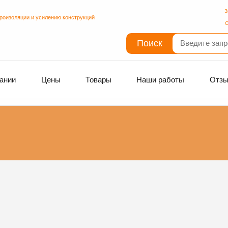
З
дроизоляции и усилению конструкций
С
Поиск
ании
Цены
Товары
Наши работы
Отз