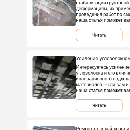
стабилизации грунтовой 
деформациям, их примен
проведения работ по смо
наша статья поможет вам
Читать
Усиление углеволокном
Интересуетесь усиление
углеволокна и его влиян
инновационного подхода
материалов. Если вам ин
наша статья поможет вам
Читать
Ремонт плоской кровли