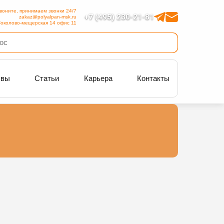
воните, принимаем звонки 24/7
+7 (495) 230-21-81
zakaz@polyalpan-msk.ru
околово-мещерская 14 офис 11
ывы
Статьи
Карьера
Контакты