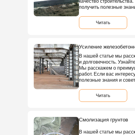
качество строительства
получить полезные знан
Читать
Усиление железобетон
В нашей статье мы расс
и долговечность. Узнайт
Мы расскажем о преимущ
работ. Если вас интерес
полезные знания и сове
Читать
Смолизация грунтов
В нашей статье мы расс