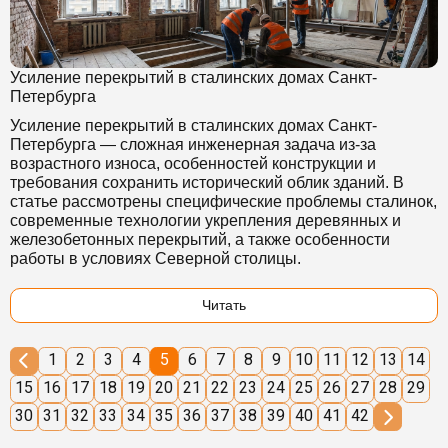
Усиление перекрытий в сталинских домах Санкт-
Петербурга
Усиление перекрытий в сталинских домах Санкт-
Петербурга — сложная инженерная задача из-за
возрастного износа, особенностей конструкции и
требования сохранить исторический облик зданий. В
статье рассмотрены специфические проблемы сталинок,
современные технологии укрепления деревянных и
железобетонных перекрытий, а также особенности
работы в условиях Северной столицы.
Читать
1
2
3
4
5
6
7
8
9
10
11
12
13
14
15
16
17
18
19
20
21
22
23
24
25
26
27
28
29
30
31
32
33
34
35
36
37
38
39
40
41
42