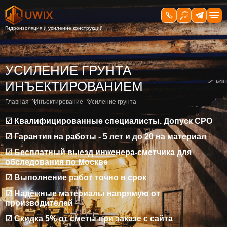
УСИЛЕНИЕ ГРУНТА
ИНЪЕКТИРОВАНИЕМ
Главная
Инъектирование
Усиление грунта
☑ Квалифицированные специалисты. Допуск СРО
☑ Гарантия на работы - 5 лет и до 20 на материал
☑ Бесплатный выезд инженера-сметчика для
обследования по Москве
☑ Выполнение работ точно в срок
☑ Надёжные материалы напрямую от
производителей
☑ Скидка 5% от сметы при заказе с сайта