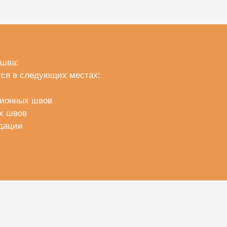
шва:
ся в следующих местах:
ционных швов
х швов
дации