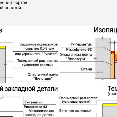
жений портов
ой осадкой