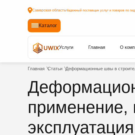
Самарская область
Надежный поставщик услуг и товаров по ги
Каталог
Услуги
Главная
О комп
Главная
Статьи
Деформационные швы в строитель
Деформацион
применение, 
эксплуатация