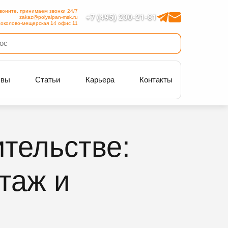
воните, принимаем звонки 24/7
+7 (495) 230-21-81
zakaz@polyalpan-msk.ru
околово-мещерская 14 офис 11
ывы
Статьи
Карьера
Контакты
тельстве:
таж и