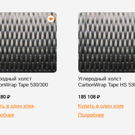
родный холст
Углеродный холст
onWrap Tape 530/300
CarbonWrap Tape HS 53
280 ₽
185 108 ₽
ть в один клик
Купить в один клик
обнее
Подробнее