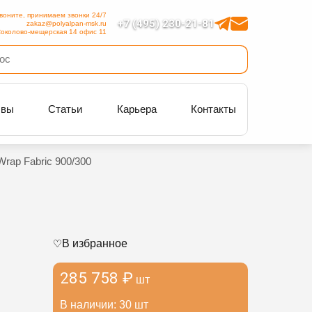
воните, принимаем звонки 24/7
+7 (495) 230-21-81
zakaz@polyalpan-msk.ru
околово-мещерская 14 офис 11
ывы
Статьи
Карьера
Контакты
rap Fabric 900/300
В избранное
285 758 ₽
шт
В наличии: 30 шт