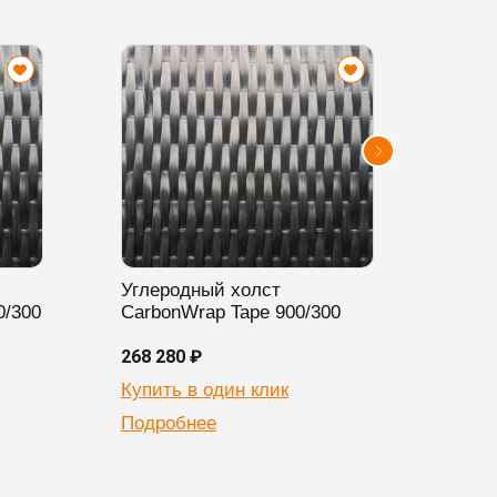
Углеродный холст
Угле
0/300
CarbonWrap Tape 900/300
Carb
268 280 ₽
396 3
Купить в один клик
Купи
Подробнее
Подр