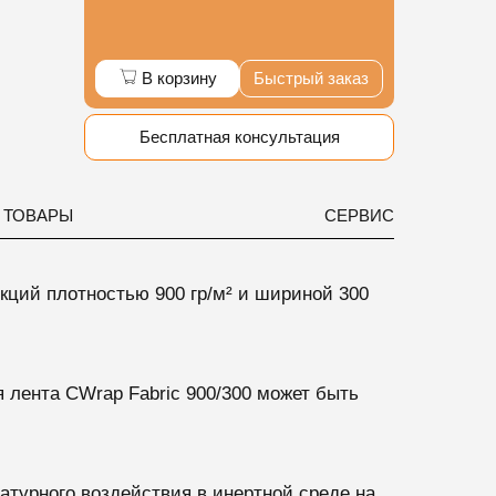
В корзину
Быстрый заказ
Бесплатная консультация
 ТОВАРЫ
СЕРВИС
укций
плотностью 900 гр/м² и шириной 300
я лента CWrap Fabric 900/300 может быть
турного воздействия в инертной среде на