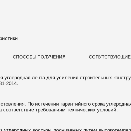
ристики
СПОСОБЫ ПОЛУЧЕНИЯ
СОПУТСТВУЮЩИЕ
ая
углеродная лента
для
усиления строительных констр
81-2014.
готовления. По истечении гарантийного срока углеродна
а соответствие требованиям технических условий.
из
углеродных волокон, получаемых путем высокотемпера