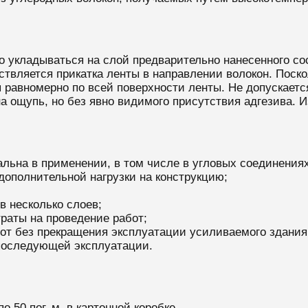
но укладываться на слой предварительно нанесенного со
твляется прикатка ленты в направлении волокон. Поско
 равномерно по всей поверхности ленты. Не допускаетс
на ощупь, но без явно видимого присутствия адгезива. 
ьна в применении, в том числе в угловых соединениях,
 дополнительной нагрузки на конструкцию;
в несколько слоев;
раты на проведение работ;
от без прекращения эксплуатации усиливаемого здания
 последующей эксплуатации.
о 50 пог. м. в картонной коробке.