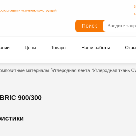
З
дроизоляции и усилению конструкций
С
Поиск
ании
Цены
Товары
Наши работы
Отз
омпозитные материалы
Углеродная лента
Углеродная ткань CW
RIC 900/300
ристики