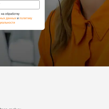
 на обработку
ных данных
и
политику
иальности