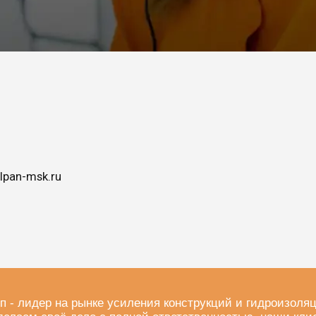
lpan-msk.ru
п - лидер на рынке усиления конструкций и гидроизоля