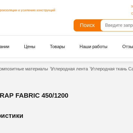
З
дроизоляции и усилению конструкций
С
Поиск
ании
Цены
Товары
Наши работы
Отз
омпозитные материалы
Углеродная лента
Углеродная ткань Ca
P FABRIC 450/1200
ристики