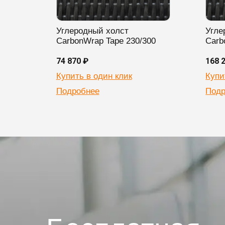
Углеродный холст
Угле
CarbonWrap Tape 230/300
Carb
74 870 ₽
168 
Купить в один клик
Купи
Подробнее
Подр