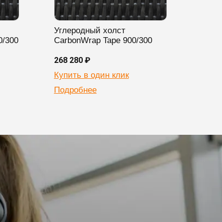
Углеродный холст
Угле
0/300
CarbonWrap Tape 900/300
Carb
268 280 ₽
396 3
Купить в один клик
Купи
Подробнее
Подр