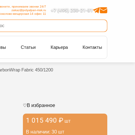
воните, принимаем звонки 24/7
+7 (495) 230-21-81
zakaz@polyalpan-msk.ru
околово-мещерская 14 офис 11
ывы
Статьи
Карьера
Контакты
rbonWrap Fabric 450/1200
В избранное
1 015 490 ₽
шт
В наличии: 30 шт