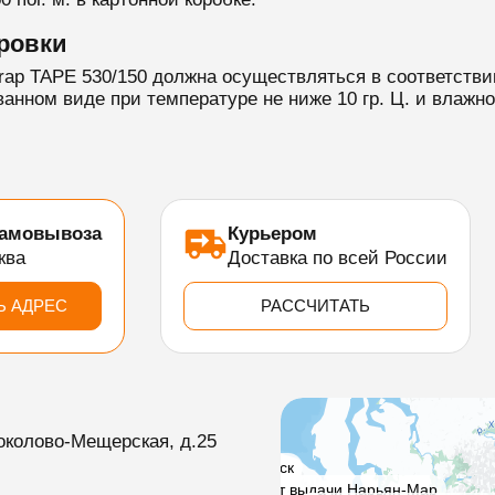
ровки
rap TAPE 530/150 должна осуществляться в соответстви
нном виде при температуре не ниже 10 гр. Ц. и влажн
самовывоза
Курьером
ква
Доставка по всей России
Ь АДРЕС
РАССЧИТАТЬ
околово-Мещерская, д.25