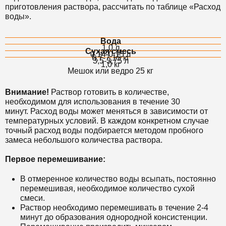
приготовления раствора, рассчитать по таблице «Расход
воды».
Вода
1,0 л
Сухая смесь
0,14-0,15 л
6,7-7,15 кг
3,5-3,75 л
1,0 кг
Мешок или ведро 25 кг
Внимание!
Раствор готовить в количестве,
необходимом для использования в течение 30
минут. Расход воды может меняться в зависимости от
температурных условий. В каждом конкретном случае
точный расход воды подбирается методом пробного
замеса небольшого количества раствора.
Первое перемешивание:
В отмеренное количество воды всыпать, постоянно
перемешивая, необходимое количество сухой
смеси.
Раствор необходимо перемешивать в течение 2-4
минут до образования однородной консистенции.