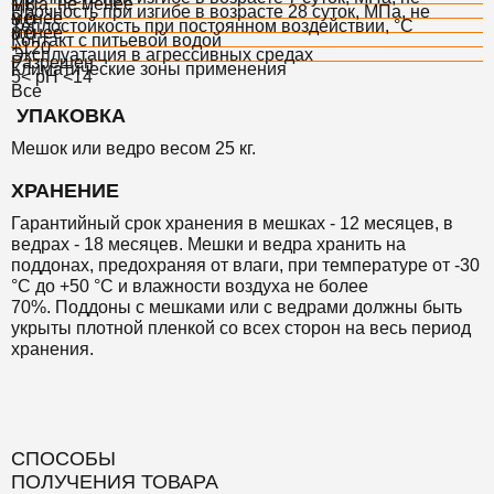
МПа, не менее
1,8
Прочность при изгибе в возрасте 28 суток, МПа, не
менее
3,0
Теплостойкость при постоянном воздействии, °С
менее
8,0
Контакт с питьевой водой
+120
Эксплуатация в агрессивных средах
Разрешен
Климатические зоны применения
5< pH <14
Все
УПАКОВКА
Мешок или ведро весом 25 кг.
ХРАНЕНИЕ
Гарантийный срок хранения
в мешках - 12 месяцев, в
ведрах - 18 месяцев.
Мешки и ведра хранить на
поддонах, предохраняя от влаги, при температуре от -30
°С до +50 °С и влажности воздуха не более
70%.
Поддоны с мешками или с ведрами должны быть
укрыты плотной пленкой со всех сторон на весь период
хранения.
СПОСОБЫ
ПОЛУЧЕНИЯ ТОВАРА