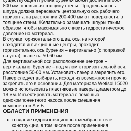
существующей глубина бурения может достигать 600-
800 мм, превышая толщину стены. Продольная ось
шпура должна пересекать центральную ось рабочего
горизонта на расстоянии 200-400 мм от поверхности, в
толщине стены. Желательно размещать шпуры таким
образом, чтобы максимально снизить гидростатическое
давление на материал.
В случае горизонтального шва, ось, на которой
находятся инъекционные центры, проходит
горизонтально, ось бурения – вертикально (с поправкой
на угол), выше на 50-60 мм.
Для вертикальной оси расположение центров –
вертикально, бурение – под углом к горизонтальной оси,
расстояние 50-60 мм. Установить пакер и закрепить его.
Пакер следует выбирать, исходя из возможности прочно
закрепить его в основании. Для материала Wetisol I-5020
можно использовать пластиковые пакеры диаметром до
18 мм. Инъектировать материал с помощью
однокомпонентного насоса после смешения
компонентов А и Б.
ОБЛАСТИ ПРИМЕНЕНИЯ
создание гидроизоляционных мембран в теле
конструкции, в том числе после применения
инъекционных полиуретановых материалов