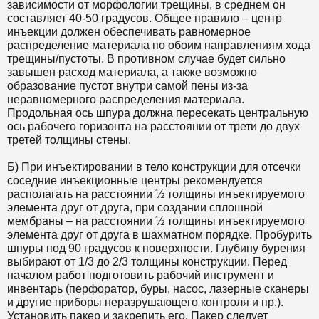
зависимости от морфологии трещины, в среднем он
составляет 40-50 градусов. Общее правило – центр
инъекции должен обеспечивать равномерное
распределение материала по обоим направлениям хода
трещины/пустоты. В противном случае будет сильно
завышен расход материала, а также возможно
образование пустот внутри самой пены из-за
неравномерного распределения материала.
Продольная ось шпура должна пересекать центральную
ось рабочего горизонта на расстоянии от трети до двух
третей толщины стены.
Б) При инъектировании в тело конструкции для отсечки
соседние инъекционные центры рекомендуется
располагать на расстоянии ½ толщины инъектируемого
элемента друг от друга, при создании сплошной
мембраны – на расстоянии ½ толщины инъектируемого
элемента друг от друга в шахматном порядке. Пробурить
шпуры под 90 градусов к поверхности. Глубину бурения
выбирают от 1/3 до 2/3 толщины конструкции. Перед
началом работ подготовить рабочий инструмент и
инвентарь (перфоратор, буры, насос, лазерные сканеры
и другие приборы неразрушающего контроля и пр.).
Установить пакер и закрепить его. Пакер следует