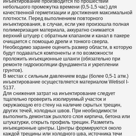
инъектирование производится по прошествии
небольшого промежутка времени (0,5-1,5 час) для
качественной герметизации и достижения максимальной
плотности. Перед выполнением повторного
инъектирования, в случае, если уже произошла полная
полимеризация материала, аккуратно снимается
верхний штуцер с обратным клапаном и канал в пакере
очищается с помощью дрели и тонкого сверла.
Необходимо заранее оценить размер области, в которую
будут подаваться компоненты и по возможности
проложить инъекционные шланги (обязательно при
ремонте гидроизоляции фундамента и укреплении
грунтов).
В местах с сильным давлением воды (более 0,5-1 атм.)
инъектирование осуществляется материалом Wetisol I-
5137.
Для снижения затрат на инъектирование следует
тщательно проверить изолируемый участок и
окружающую его стену на наличие скрытых трещин,
других течей, холодных швов. При необходимости
выполнить демонтаж рыхлого слоя кирпича, бетона или
штукатурки, открыть профиль трещин. Разметить
инъекционные центры. Центры формируются около
каждой трещины или холодного шва, источника течи