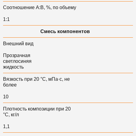
Соотношение А:В, %, по объему
1:1
Смесь компонентов
Внешний вид
Прозрачная
светлосиняя
жидкость
Вязкость при 20 °С, мПа·с, не
более
10
Плотность композиции при 20
°С, кг/л
1,1