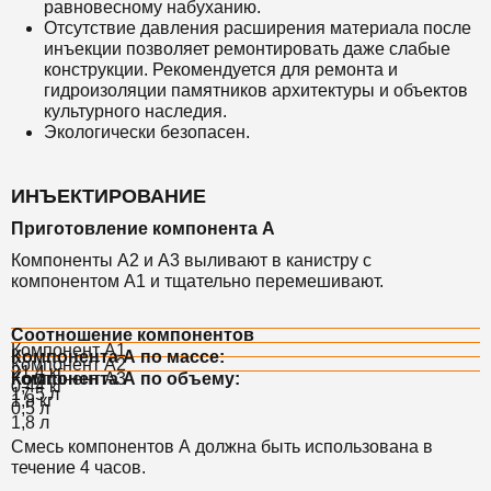
равновесному набуханию.
Отсутствие давления расширения материала после
инъекции позволяет ремонтировать даже слабые
конструкции. Рекомендуется для ремонта и
гидроизоляции памятников архитектуры и объектов
культурного наследия.
Экологически безопасен.
ИНЪЕКТИРОВАНИЕ
Приготовление компонента А
Компоненты А2 и А3 выливают в канистру с
компонентом А1 и тщательно перемешивают.
Соотношение компонентов
Компонент А1
Компонента А по массе:
Компонент А2
21,4 кг
Компонент А3
Компонента А по объему:
0,44 кг
17,5 л
1,8 кг
0,5 л
1,8 л
Смесь компонентов А должна быть использована в
течение 4 часов.