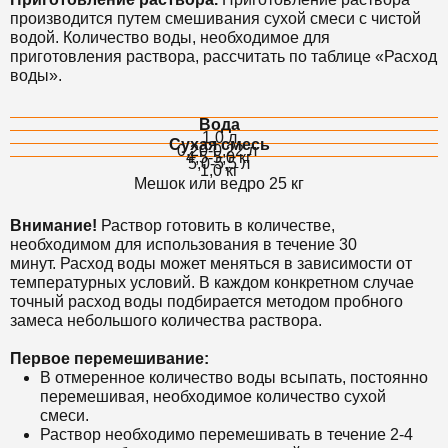
производится путем смешивания сухой смеси с чистой
водой.
Количество воды, необходимое для
приготовления раствора, рассчитать по таблице «Расход
воды».
Вода
1,0 л
Сухая смесь
0,20-0,22 л
4,5-5,0 кг
5,0-5,5 л
1,0 кг
Мешок или ведро 25 кг
Внимание!
Раствор готовить в количестве,
необходимом для использования в течение 30
минут. Расход воды может меняться в зависимости от
температурных условий. В каждом конкретном случае
точный расход воды подбирается методом пробного
замеса небольшого количества раствора.
Первое перемешивание:
В отмеренное количество воды всыпать, постоянно
перемешивая, необходимое количество сухой
смеси.
Раствор необходимо перемешивать в течение 2-4