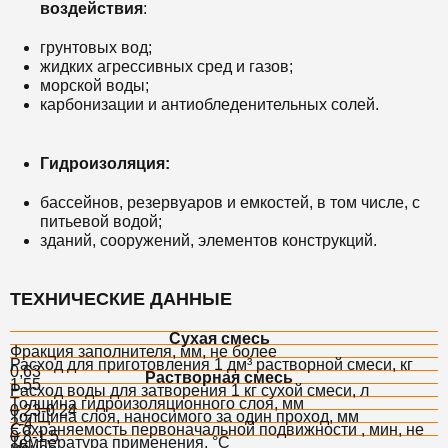
воздействия
:
грунтовых вод;
жидких агрессивных сред и газов;
морской воды;
карбонизации и антиобледенительных солей.
Гидроизоляция:
бассейнов, резервуаров и емкостей, в том числе, с
питьевой водой;
зданий, сооружений, элементов конструкций.
ТЕХНИЧЕСКИЕ ДАННЫЕ
Сухая смесь
Фракция заполнителя, мм, не более
Расход для приготовления 1 дм³ растворной смеси, кг
0,63
Растворная смесь
1,55
Расход воды для затворения 1 кг сухой смеси, л
Толщина гидроизоляционного слоя, мм
0,23-0,24
Толщина слоя, наносимого за один проход, мм
2-4
Сохраняемость первоначальной подвижности , мин, не
0,8-1,5
Температура применения, °С