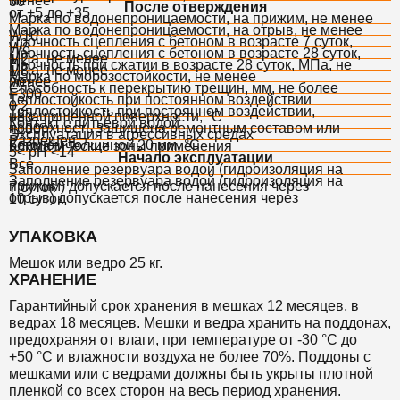
менее
30
После отверждения
от +5 до +35
Марка по водонепроницаемости, на прижим, не менее
Марка по водонепроницаемости, на отрыв, не менее
W10
Прочность сцепления с бетоном в возрасте 7 суток,
W8
Прочность сцепления с бетоном в возрасте 28 суток,
МПа, не менее
1,2
Прочность при сжатии в возрасте 28 суток, МПа, не
МПа, не менее
1,8
Марка по морозостойкости, не менее
менее
20
Способность к перекрытию трещин, мм, не более
F300
Теплостойкость при постоянном воздействии
0,2
Теплостойкость при постоянном воздействии,
незащищенной поверхности, °С
+80
Контакт с питьевой водой
поверхность защищена ремонтным составом или
+100
Эксплуатация в агрессивных средах
Разрешен
бетоном толщиной 20 мм, °С
Климатические зоны применения
5< pH <14
Начало эксплуатации
Все
Заполнение резервуара водой (гидроизоляция на
Заполнение резервуара водой (гидроизоляция на
прижим) допускается после нанесения через
7 суток
отрыв) допускается после нанесения через
10 суток
УПАКОВКА
Мешок или ведро 25 кг.
ХРАНЕНИЕ
Гарантийный срок хранения в мешках 12 месяцев, в
ведрах 18 месяцев.
Мешки и ведра хранить на поддонах,
предохраняя от влаги, при температуре от -30 °С до
+50 °С и влажности воздуха не более 70%.
Поддоны с
мешками или с ведрами должны быть укрыты плотной
пленкой со всех сторон на весь период хранения.