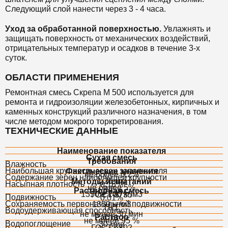
Следующий слой нанести через 3 - 4 часа.
Уход за обработанной поверхностью.
Увлажнять и
защищать поверхность от механических воздействий,
отрицательных температур и осадков в течение 3-х
суток.
ОБЛАСТИ ПРИМЕНЕНИЯ
Ремонтная смесь Скрепа М 500 используется
для
ремонта и гидроизоляции железобетонных, кирпичных и
каменных конструкций различного назначения, в том
числе методом мокрого торкретирования.
ТЕХНИЧЕСКИЕ ДАННЫЕ
Наименование показателя
Сухая смесь
Требования
Влажность
Наибольшая крупность зерен заполнителя
Фактические значения
не более 0,2%
Содержание зерен наибольшей крупности
1,25 мм
Методы испытаний
Насыпная плотность
0,16%
не более 5%
Растворная смесь
1,25 мм
1350 ± 100 кг/м3
ГОСТ 8735
Подвижность
0,01%
Сохраняемость первоначальной подвижности
1350 кг/м3
Пк1
Водоудерживающая способность
не менее 30 мин
Раствор
Пк1
не менее 95 %
Водопоглощение
30 мин
ГОСТ 5802