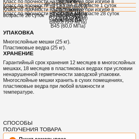
Класс по прочности на растяжение при изгибе в
98,89 %
не более 15 % масс.
Класс по прочности на сжатие в возрасте 1 суток
возрасте 1 суток
не менее Btb3,6
Класс по прочности на растяжение при изгибе в
4,9 % масс.
не менее В15
Класс по прочности на сжатие в возрасте 28 суток
Btb4,0 (5,5 МПа)
возрасте 28 суток
не менее Btb5,2
ГОСТ 5802
B22,5 (30,0 МПа)
не менее В35
ГОСТ 310.4
Btb6,8 (9,0 МПа)
В45 (60,0 МПа)
УПАКОВКА
Многослойные мешки (25 кг).
Пластиковые ведра (25 кг).
ХРАНЕНИЕ
Гарантийный срок хранения
12 месяцев в многослойных
мешках, 18 месяцев в пластиковых ведрах при условии
ненарушенной герметичности заводской упаковки.
Многослойные мешки хранить в сухих помещениях,
пластиковые ведра при любой влажности и
температуре.
СПОСОБЫ
ПОЛУЧЕНИЯ ТОВАРА