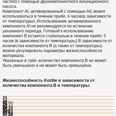
частей) с помощью двухкомпонентного инъекционного
насоса.
Компонент AI, активированный с помощью AII, может
использоваться в течение прибл. 4 часов(в зависимости
от температуры). Использование активированного
компонента AI не рекомендуется по истечении
указанного периода. Готовый к использованию
компонент B остается стабильным в течение прибл. 5
часов (в зависимости от температуры).В зависимости от
количества компонента B (а также от температуры)
можно регулировать параметры жизнеспособности
материала.
Указанные в табл. количество компонента B не может
быть уменьшено и не может быть превышено.
Жизнеспособность
Kortite
в зависимости от
количества компонента B и температуры:
25
20
°C
01:50
15
°C
03:45
10
00:28
°C
05:50
5 °C
00:43
°C
07:45
00:14
01:00