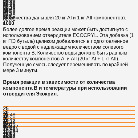
24:00
00:19
01:37
00:10
40
00:28
02:38
00:15
00:43
гр
200
00:20
01:12
00:20
г
600
(Количества даны для 20 кг AI и 1 кг AII компонентов).
00:40
г
1000
г
Более долгое время реакции может быть достигнуто с
использованием отвердителя ECOCRYL. Эта добавка (1
кг ПЭ бутыль) целиком добавляется в подготовленное
ведро с водой с надлежащим количеством солевого
компонента В. Количество воды должно быть равным
количеству компонентов AI и AII (20 кг AI + 1 кг AII).
Полученную смесь следует перемешивать по крайней
мере 3 минуты.
Время реакции в зависимости от количества
компонента B и температуры при использовании
отвердителя Экокрил:
25
20
°C
28:48
15
°C
40:30
10
10:12
°C
61:40
5 °C
15:10
°C
102:42
6:44
24:48
157:44
10:20
40:20
4:48
100
13:24
60:16
7:00