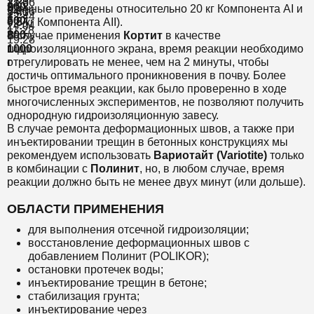
21:36
3:30
г
200
9:23
(Данные приведены относительно 20 кг Компонента AI и
34:16
5:40
12:44
г
500
7:24
0,5 кг Компонента AII).
24:04
11:28
г
800
В случае применения
Кортит
в качестве
19:28
г
гидроизоляционного экрана, время реакции необходимо
1000
отрегулировать не менее, чем на 2 минуты, чтобы
г
достичь оптимального проникновения в почву. Более
быстрое время реакции, как было проверенно в ходе
многочисленных экспериментов, не позволяют получить
однородную гидроизоляционную завесу.
В случае ремонта деформационных швов, а также при
инъектировании трещин в бетонных конструкциях мы
рекомендуем использовать
Вариотайт (Variotite)
только
в комбинации с
Полинит
, но, в любом случае, время
реакции должно быть не менее двух минут (или дольше).
ОБЛАСТИ ПРИМЕНЕНИЯ
для выполнения отсечной гидроизоляции;
восстановление деформационных швов с
добавлением Полинит (POLIKOR);
остановки протечек воды;
инъектирование трещин в бетоне;
стабилизация грунта;
инъектирование через