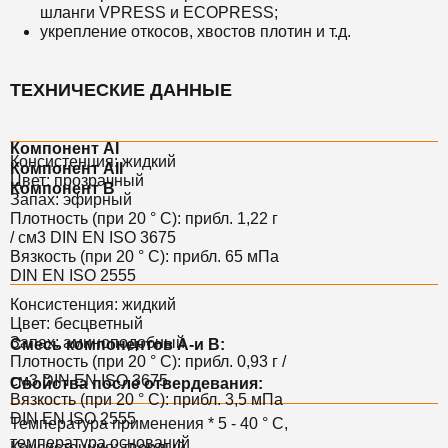
шланги
VPRESS
и
ECOPRESS;
укрепление откосов,
хвостов плотин
и т.д.
ТЕХНИЧЕСКИЕ ДАННЫЕ
Компонент AI
Консистенция: жидкий
Компонент AII
Цвет: прозрачный
Компонент B
Запах: эфирный
Плотность (при 20 ° C): прибл. 1,22 г
/ см3 DIN EN ISO 3675
Вязкость (при 20 ° С): прибл. 65 мПа
DIN EN ISO 2555
Консистенция: жидкий
Цвет: бесцветный
Запах: аминоподобный
Смесь компонентов A-и B:
Плотность (при 20 ° C): прибл. 0,93 г /
см3 DIN EN ISO 3675
Свойства после отвердевания:
Вязкость (при 20 ° С): прибл. 3,5 мПа
DIN EN ISO 2555
Температура применения * 5 - 40 ° С,
температура оснований
Консистенция: твердый