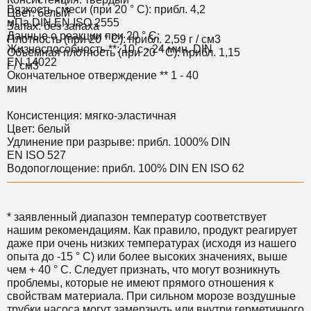
Вязкость смеси (при 20 ° С): прибл. 4,2
Цвет: белый
мПа DIN EN ISO 2555
Запах: без запаха
Данные о реакции при 20 ° С:
Плотность (при 20 ° C): прибл. 2,59 г / см3
Жизнеспособность **: 10 с - 24 мин. DIN
Объемная плотность (при 20 ° C): прибл. 1,15
EN 14022
г / см3
Окончательное отверждение ** 1 - 40
мин
Консистенция: мягко-эластичная
Цвет: белый
Удлинение при разрыве: прибл. 1000% DIN
EN ISO 527
Водопоглощение: прибл. 100% DIN EN ISO 62
* заявленный диапазон температур соответствует
нашим рекомендациям. Как правило, продукт реагирует
даже при очень низких температурах (исходя из нашего
опыта до -15 ° C) или более высоких значениях, выше
чем + 40 ° C. Следует признать, что могут возникнуть
проблемы, которые не имеют прямого отношения к
свойствам материала. При сильном морозе воздушные
трубки насоса могут замерзнуть или внутри герметичного