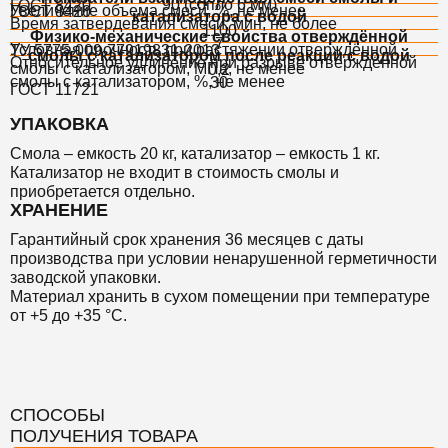
90 (сопло 6 мм)
ГОСТ 8420
Увеличение объема смеси, %, не менее
ГОСТ 8420
катализатора с водой
Время затвердевания смеси, мин, не более
1100
Физико-механические свойства отверждённой
7
Условная прочность при растяжении отверждённой
ТУ 5775-009-77919831-2013
смолы с катализатором после реакции с водой
Относительное удлинение при разрыве отверждённой
смолы с катализатором, МПа, не менее
0,2
смолы с катализатором, %, не менее
30
ГОСТ 11721
УПАКОВКА
Смола – емкость 20 кг, катализатор – емкость 1 кг.
Катализатор не входит в стоимость смолы и
приобретается отдельно.
ХРАНЕНИЕ
Гарантийный срок хранения 36 месяцев с даты
производства при условии ненарушенной герметичности
заводской упаковки.
Материал хранить в сухом помещении при температуре
от +5 до +35 °С.
СПОСОБЫ
ПОЛУЧЕНИЯ ТОВАРА