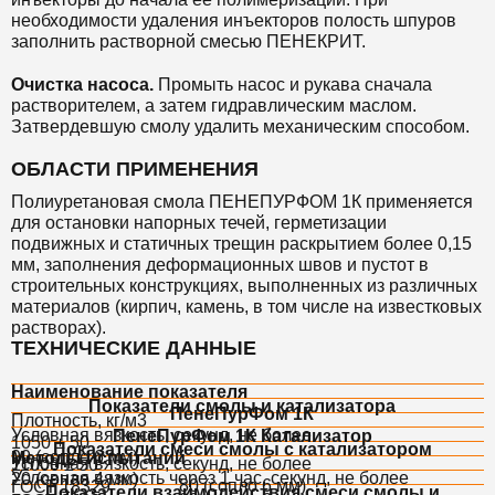
необходимости удаления инъекторов полость шпуров
заполнить растворной смесью
ПЕНЕКРИТ.
Очистка насоса.
Промыть насос и рукава сначала
растворителем, а затем гидравлическим маслом.
Затвердевшую смолу удалить механическим способом.
ОБЛАСТИ ПРИМЕНЕНИЯ
Полиуретановая смола ПЕНЕПУРФОМ 1К
применяется
для остановки напорных течей, герметизации
подвижных и статичных трещин раскрытием более 0,15
мм, заполнения деформационных швов и пустот в
строительных конструкциях, выполненных из различных
материалов (кирпич, камень, в том числе на известковых
растворах).
ТЕХНИЧЕСКИЕ ДАННЫЕ
Наименование показателя
Показатели смолы и катализатора
ПенеПурФом 1К
Плотность, кг/м3
Условная вязкость, секунд, не более
ПенеПурФом 1К Катализатор
1050 ± 50
Показатели смеси смолы с катализатором
90 (сопло 6 мм)
Методы испытаний
Условная вязкость, секунд, не более
11000 ± 50
Условная вязкость через 1 час, секунд, не более
20 (сопло 4 мм)
80 (сопло 6 мм)
ГОСТ 18329
Показатели взаимодействия смеси смолы и