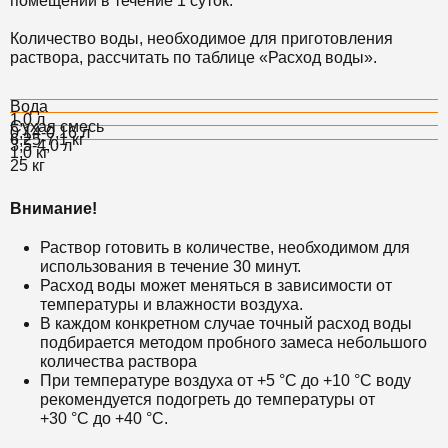
помещении в течение 1 суток.
Количество воды, необходимое для приготовления
раствора, рассчитать по таблице «Расход воды».
Вода
1,0 л
Сухая смесь
0,14-0,16 л
6,25-7,1 кг
3,5-4,0 л
1,0 кг
25 кг
Внимание!
Раствор готовить в количестве, необходимом для
использования в течение 30 минут.
Расход воды может меняться в зависимости от
температуры и влажности воздуха.
В каждом конкретном случае точный расход воды
подбирается методом пробного замеса небольшого
количества раствора
При температуре воздуха от +5 °С до +10 °С воду
рекомендуется подогреть до температуры от
+30 °С до +40 °С.