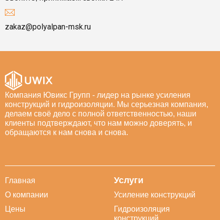
zakaz@polyalpan-msk.ru
Компания Ювикс Групп - лидер на рынке усиления
конструкций и гидроизоляции. Мы серьезная компания,
делаем своё дело с полной ответственностью, наши
клиенты подтверждают, что нам можно доверять, и
обращаются к нам снова и снова.
Услуги
Главная
О компании
Усиление конструкций
Цены
Гидроизоляция
конструкций