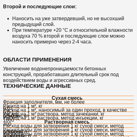
Второй и последующие слои:
Наносить на уже затвердевший, но не высохший
предыдущий слой.
При температуре +20 °C и относительной влажности
воздуха 70 % второй и последующие слои можно
наносить примерно через 2-4 часа.
ОБЛАСТИ ПРИМЕНЕНИЯ
Увеличение водонепроницаемости бетонных
конструкций, проработавших длительный срок под
воздействием воды и агрессивных сред.
ТЕХНИЧЕСКИЕ ДАННЫЕ
Сухая смесь
Фракция заполнителя, мм, не более
Расход на 1 м², кг
0,63
Расход на 1 м², наносимый за один проход, в качестве
0,8-1,2
Расход на 1 м³ раствора, метод зачеканки, кг
обмазки, кг
0,5-0,8
Расход на 1 м³ раствора, метод инъекции, кг
1600
Растворная смесь
700
Расход воды для затворения 1 кг сухой смеси, метод
Расход воды для затворения 1 кг сухой смеси, метод
обмазки, л
0,33-0,34
Расход воды для затворения 1 кг сухой смеси, метод
зачеканки, л
0,14-0,16