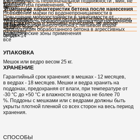
Сохраняемость первоначальной подвижности , мин, не
инъекции, л
0,5
Температура применения, °С
менее
30
Изменение характеристик бетона после нанесения
от +5 до +35
Повышение марки по водонепроницаемости в
Повышение морозостойкости в зависимости от
зависимости от качества бетона и толщины нанесения,
на 2 ступени
Теплостойкость обработанного бетона при постоянном
качества бетона и толщины нанесения, не менее
на F1 300
не менее
Контакт обработанного бетона с питьевой водой
воздействии, °C
+120
Эксплуатация обработанного бетона в агрессивных
разрешен
Климатические зоны применения
средах
5< pH <14
все
УПАКОВКА
Мешок или ведро весом 25 кг.
ХРАНЕНИЕ
Гарантийный срок хранения:
в мешках - 12 месяцев,
в
ведрах - 18 месяцев.
Мешки и ведра хранить на
поддонах, предохраняя от влаги, при температуре от
-30 °С до +50 °С и влажности воздуха не более 70
%.
Поддоны с мешками или с ведрами должны быть
укрыты плотной пленкой со всех сторон на весь период
хранения.
СПОСОБЫ