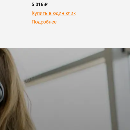
5 016 ₽
6 524
Купить в один клик
Купи
Подробнее
Подр