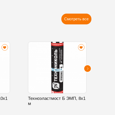
Смотреть все
10х1
Техноэластмост Б ЭМП, 8х1
Техн
м
20х1