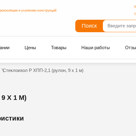
З
дроизоляции и усилению конструкций
С
Поиск
ании
Цены
Товары
Наши работы
Отз
Стеклоизол Р ХПП-2,1 (рулон, 9 х 1 м)
9 Х 1 М)
ристики