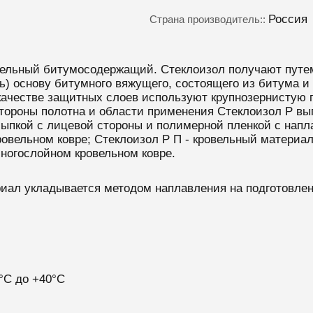
Россия
Страна производитель::
вельный битумосодержащий. Стеклоизол получают путем
нь) основу битумного вяжущего, состоящего из битума 
качестве защитных слоев используют крупнозернистую 
стороны полотна и области применения Стеклоизол Р вы
сыпкой с лицевой стороны и полимерной пленкой с напл
ровельном ковре; Стеклоизол Р П - кровельный материа
многослойном кровельном ковре.
риал укладывается методом наплавления на подготовле
°C до +40°C