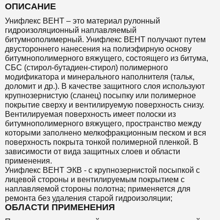
ОПИСАНИЕ
Унифлекс ВЕНТ – это материал рулонный
гидроизоляционный наплавляемый
битумнополимерный. Унифлекс ВЕНТ получают путем
двустороннего нанесения на полиэфирную основу
битумнополимерного вяжущего, состоящего из битума,
СБС (стирол-бутадиен-стирол) полимерного
модификатора и минерального наполнителя (тальк,
доломит и др.). В качестве защитного слоя используют
крупнозернистую (сланец) посыпку или полимерное
покрытие сверху и вентилируемую поверхность снизу.
Вентилируемая поверхность имеет полоски из
битумнополимерного вяжущего, пространство между
которыми заполнено мелкофракционным песком и вся
поверхность покрыта тонкой полимерной пленкой. В
зависимости от вида защитных слоев и области
применения.
Унифлекс ВЕНТ ЭКВ - с крупнозернистой посыпкой с
лицевой стороны и вентилируемым покрытием с
наплавляемой стороны полотна; применяется для
ремонта без удаления старой гидроизоляции;
ОБЛАСТИ ПРИМЕНЕНИЯ