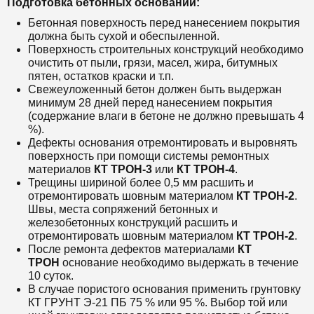
Подготовка бетонных оснований:
Бетонная поверхность перед нанесением покрытия
должна быть сухой и обеспыленной.
Поверхность строительных конструкций необходимо
очистить от пыли, грязи, масел, жира, битумных
пятен, остатков краски и т.п.
Свежеуложенный бетон должен быть выдержан
минимум 28 дней перед нанесением покрытия
(содержание влаги в бетоне не должно превышать 4
%).
Дефекты основания отремонтировать и выровнять
поверхность при помощи системы ремонтных
материалов
КТ ТРОН-3
или
КТ ТРОН-4
.
Трещины шириной более 0,5 мм расшить и
отремонтировать шовным материалом
КТ ТРОН-2
.
Швы, места сопряжений бетонных и
железобетонных конструкций расшить и
отремонтировать шовным материалом
КТ ТРОН-2
.
После ремонта дефектов материалами
КТ
ТРОН
основание необходимо выдержать в течение
10 суток.
В случае пористого основания применить грунтовку
КТ ГРУНТ Э-21 ПБ 75 % или 95 %. Выбор той или