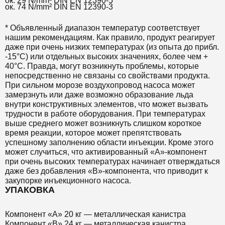
ок. 29 N/mm² DIN EN 12390-5
ок. 74 N/mm² DIN EN 12390-3
* Объявленный диапазон температур соответствует
нашим рекомендациям. Как правило, продукт реагирует
даже при очень низких температурах (из опыта до прибл.
-15°C) или отдельных высоких значениях, более чем +
40°С. Правда, могут возникнуть проблемы, которые
непосредственно не связаны со свойствами продукта.
При сильном морозе воздухопровод насоса может
замерзнуть или даже возможно образование льда
внутри конструктивных элементов, что может вызвать
трудности в работе оборудования. При температурах
выше среднего может возникнуть слишком короткое
время реакции, которое может препятствовать
успешному заполнению области инъекции. Кроме этого
может случиться, что активированный «А»-компонент
при очень высоких температурах начинает отверждаться
даже без добавления «B»-компонента, что приводит к
закупорке инъекционного насоса.
УПАКОВКА
Компонент «A» 20 кг — металлическая канистра
Компонент «B» 24 кг — металлическая канистра