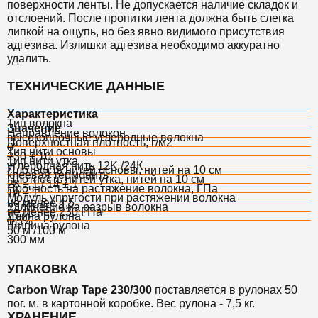
поверхности ленты. Не допускается наличие складок и
отслоений. После пропитки лента должна быть слегка
липкой на ощупь, но без явно видимого присутствия
адгезива. Излишки адгезива необходимо аккуратно
удалить.
ТЕХНИЧЕСКИЕ ДАННЫЕ
Характеристика
Тип волокна
Значение
Направление волокон
высокопрочные углеродные волокна
Поверхностная плотность, г/м2
0°
Тип нити основы
230 ± 10
Тип нити утка
углеродная нить 12K /24К
Плотность нитей основы, нитей на 10 см
клеевая термонить
Плотность нитей утка, нитей на 10 см
28 ± 1 / 14 ± 1
Прочность на растяжение волокна, ГПа
10 ± 1
Модуль упругости при растяжении волокна
не менее 4,5
Удлинение на разрыв волокна
не менее 230 ГПа
Длина рулона
1,5%
Ширина рулона
50 м /100 м
300 мм
УПАКОВКА
Carbon Wrap Tape 230/300
поставляется
в рулонах 50
пог. м. в картонной коробке.
Вес рулона - 7,5 кг.
ХРАНЕНИЕ