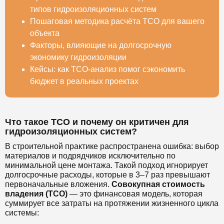
типов гидроизоляционных систем
Пошаговая методика расчёта TCO для вашего
объекта
Факторы, влияющие на долгосрочную
экономику гидроизоляции
Кейсы: как TCO-анализ помог сэкономить
бюджет в реальных проектах
Что такое TCO и почему он критичен для
гидроизоляционных систем?
В строительной практике распространена ошибка: выбор
материалов и подрядчиков исключительно по
минимальной цене монтажа. Такой подход игнорирует
долгосрочные расходы, которые в 3–7 раз превышают
первоначальные вложения.
Совокупная стоимость
владения (TCO)
— это финансовая модель, которая
суммирует все затраты на протяжении жизненного цикла
системы: