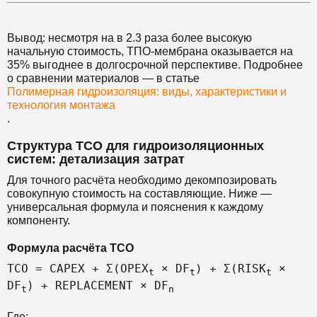
Вывод: несмотря на в 2.3 раза более высокую
начальную стоимость, ТПО-мембрана оказывается на
35% выгоднее в долгосрочной перспективе. Подробнее
о сравнении материалов — в статье
Полимерная гидроизоляция: виды, характеристики и
технология монтажа
.
Структура TCO для гидроизоляционных
систем: детализация затрат
Для точного расчёта необходимо декомпозировать
совокупную стоимость на составляющие. Ниже —
универсальная формула и пояснения к каждому
компоненту.
Формула расчёта TCO
TCO = CAPEX + Σ(OPEX
× DF
) + Σ(RISK
×
t
t
t
DF
) + REPLACEMENT × DF
t
n
Где: