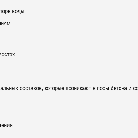
поре воды
ниям
местах
иальных составов, которые проникают в поры бетона и 
щения