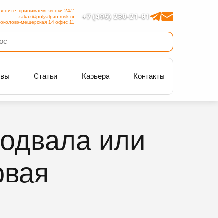
воните, принимаем звонки 24/7
+7 (495) 230-21-81
zakaz@polyalpan-msk.ru
околово-мещерская 14 офис 11
ывы
Статьи
Карьера
Контакты
подвала или
овая