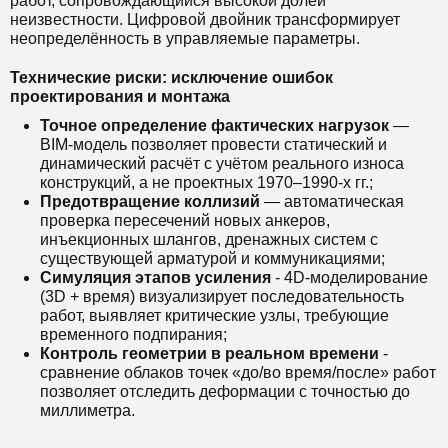
работ, сопровождающийся высокой долей
неизвестности. Цифровой двойник трансформирует
неопределённость в управляемые параметры.
Технические риски: исключение ошибок
проектирования и монтажа
Точное определение фактических нагрузок
—
BIM-модель позволяет провести статический и
динамический расчёт с учётом реального износа
конструкций, а не проектных 1970–1990-х гг.;
Предотвращение коллизий
— автоматическая
проверка пересечений новых анкеров,
инъекционных шлангов, дренажных систем с
существующей арматурой и коммуникациями;
Симуляция этапов усиления
- 4D-моделирование
(3D + время) визуализирует последовательность
работ, выявляет критические узлы, требующие
временного подпирания;
Контроль геометрии в реальном времени
-
сравнение облаков точек «до/во время/после» работ
позволяет отследить деформации с точностью до
миллиметра.