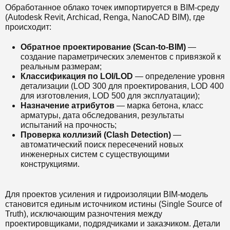
Обработанное облако точек импортируется в BIM-среду
(Autodesk Revit, Archicad, Renga, NanoCAD BIM), где
происходит:
Обратное проектирование (Scan-to-BIM)
—
создание параметрических элементов с привязкой к
реальным размерам;
Классификация по LOI/LOD
— определение уровня
детализации (LOD 300 для проектирования, LOD 400
для изготовления, LOD 500 для эксплуатации);
Назначение атрибутов
— марка бетона, класс
арматуры, дата обследования, результаты
испытаний на прочность;
Проверка коллизий (Clash Detection)
—
автоматический поиск пересечений новых
инженерных систем с существующими
конструкциями.
Для проектов усиления и гидроизоляции BIM-модель
становится единым источником истины (Single Source of
Truth), исключающим разночтения между
проектировщиками, подрядчиками и заказчиком. Детали